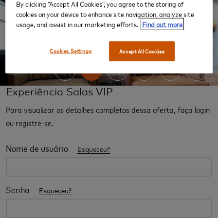
By clicking “Accept All Cookies”, you agree to the storing of
cookies on your device to enhance site navigation, analyze site
usage, and assist in our marketing efforts.
Find out more
‹
›
Cookies Settings
Accept All Cookies
Experiência Salas VIP
Para visualizar os detalhes completos dessa oferta, faça login
ou registre-se.
Nome de usuário
Esqueceu?
Senha
Esqueceu?