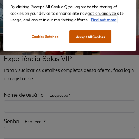
By clicking “Accept All Cookies”, you agree to the storing of
cookies on your device to enhance site navigation, analyze site
‹
›
usage, and assist in our marketing efforts.
Find out more
Cookies Settings
Accept All Cookies
Experiência Salas VIP
Para visualizar os detalhes completos dessa oferta, faça login
ou registre-se.
Nome de usuário
Esqueceu?
Senha
Esqueceu?