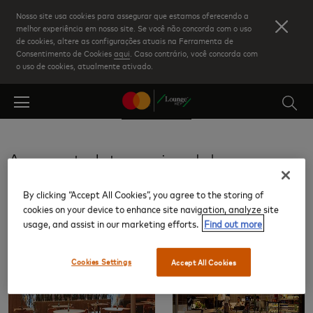
Skip
Nosso site usa cookies para assegurar que estamos oferecendo a
to
melhor experiência em nosso site. Se você não concorda com o uso
de cookies, altere as configurações atuais na Ferramenta de
main
Consentimento de Cookies
aqui
. Caso contrário, você concorda com
content
o uso de cookies, atualmente ativado.
Aeroporto Internacional de
Guararapes, Recife (REC)
By clicking “Accept All Cookies”, you agree to the storing of
cookies on your device to enhance site navigation, analyze site
Salas VIP
usage, and assist in our marketing efforts.
Find out more
Cookies Settings
Accept All Cookies