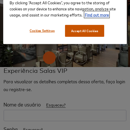
By clicking “Accept All Cookies”, you agree to the storing of
cookies on your device to enhance site navigation, analyze site
usage, and assist in our marketing efforts.
Find out more
Cookies Settings
Accept All Cookies
‹
›
Experiência Salas VIP
Para visualizar os detalhes completos dessa oferta, faça login
ou registre-se.
Nome de usuário
Esqueceu?
Senha
Esqueceu?