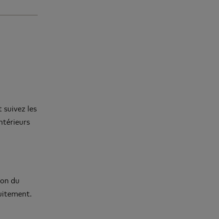
 suivez les
ntérieurs
son du
uitement.