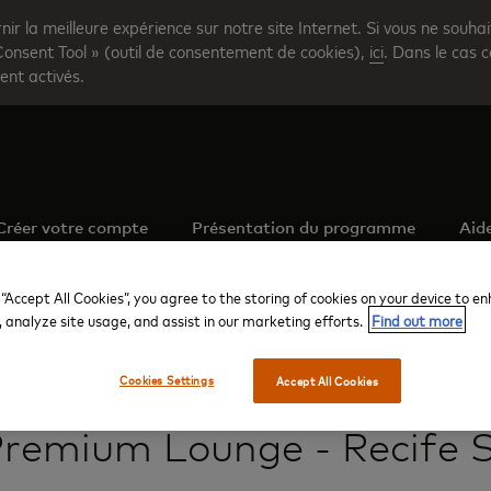
rnir la meilleure expérience sur notre site Internet. Si vous ne souha
Consent Tool » (outil de consentement de cookies),
ici
. Dans le cas c
ent activés.
Créer votre compte
Présentation du programme
Aid
 “Accept All Cookies”, you agree to the storing of cookies on your device to e
, analyze site usage, and assist in our marketing efforts.
Find out more
Cookies Settings
Accept All Cookies
Recife Guararapes Intl
W Premium Lounge - Recife Sao Joao
remium Lounge - Recife 