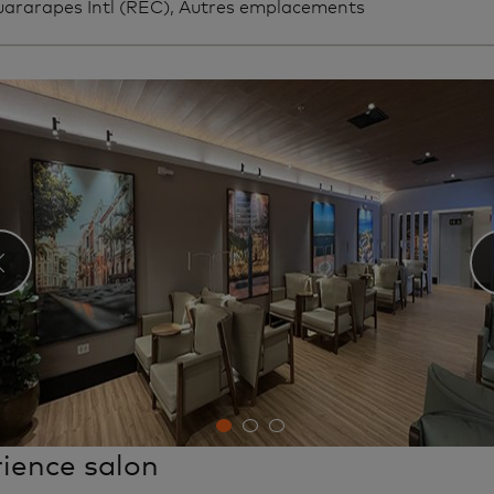
uararapes Intl (REC), Autres emplacements
‹
ience salon