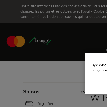
Skip
Notre site Internet utilise des cookies afin de vous fou
to
changez les paramètres actuels avec l’outil « Cookie 
consentez à l’utilisation des cookies qui sont actuellem
main
content
By clicking
navigation
Brésil
Salons
W P
Paço Pier