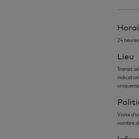
Horai
24 heures 
Lieu
Transit aé
indication
uniqueme
Polit
Visite d’
nombre de