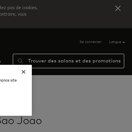
itez pas de cookies,
ontraire, vous
Se connecter
Langue
Trouver des salons et des promotions
e
nhance site
Sao Joao