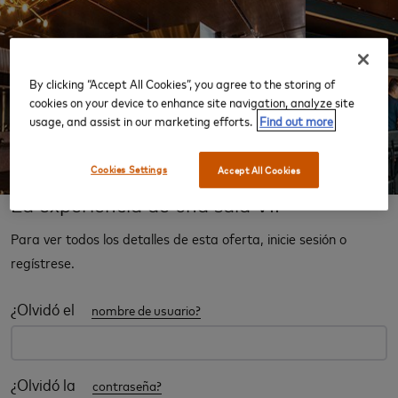
By clicking “Accept All Cookies”, you agree to the storing of
‹
›
cookies on your device to enhance site navigation, analyze site
usage, and assist in our marketing efforts.
Find out more
Cookies Settings
Accept All Cookies
La experiencia de una sala VIP
Para ver todos los detalles de esta oferta, inicie sesión o
regístrese.
¿Olvidó el
nombre de usuario?
¿Olvidó la
contraseña?