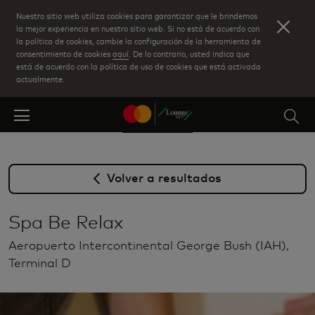
Skip
Nuestro sitio web utiliza cookies para garantizar que le brindemos
to
la mejor experiencia en nuestro sitio web. Si no está de acuerdo con
la política de cookies, cambie la configuración de la herramienta de
main
consentimiento de cookies
aquí
. De lo contrario, usted indica que
content
está de acuerdo con la política de uso de cookies que está activada
actualmente.
Volver a resultados
Spa Be Relax
Aeropuerto Intercontinental George Bush (IAH),
Terminal D