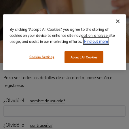
‹
›
By clicking “Accept All Cookies”, you agree to the storing of
cookies on your device to enhance site navigation, analyze site
usage, and assist in our marketing efforts.
Find out more
Cookies Settings
Accept All Cookies
La experiencia de una sala VIP
Para ver todos los detalles de esta oferta, inicie sesión o
regístrese.
¿Olvidó el
nombre de usuario?
¿Olvidó la
contraseña?