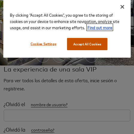
By clicking “Accept All Cookies”, you agree to the storing of
cookies on your device to enhance site navigation, analyze site
usage, and assist in our marketing efforts.
Find out more
‹
›
Cookies Settings
Accept All Cookies
La experiencia de una sala VIP
Para ver todos los detalles de esta oferta, inicie sesión o
regístrese.
¿Olvidó el
nombre de usuario?
¿Olvidó la
contraseña?