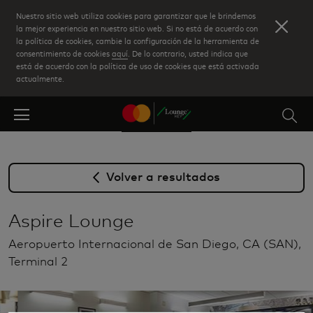
Skip
Nuestro sitio web utiliza cookies para garantizar que le brindemos
to
la mejor experiencia en nuestro sitio web. Si no está de acuerdo con
la política de cookies, cambie la configuración de la herramienta de
main
consentimiento de cookies
aquí
. De lo contrario, usted indica que
content
está de acuerdo con la política de uso de cookies que está activada
actualmente.
Volver a resultados
Aspire Lounge
Aeropuerto Internacional de San Diego, CA (SAN),
Terminal 2