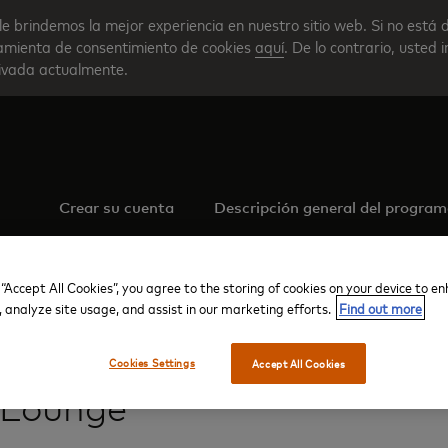
le brindemos la mejor experiencia en nuestro sitio web. Si no está 
rramienta de consentimiento de cookies
aquí
. De lo contrario, usted 
tivada actualmente.
Crear su cuenta
Descripción general del progra
 “Accept All Cookies”, you agree to the storing of cookies on your device to e
, analyze site usage, and assist in our marketing efforts.
Find out more
Aeropuerto Internacional de Tijuana
VIP Lounge
Cookies Settings
Accept All Cookies
 Lounge