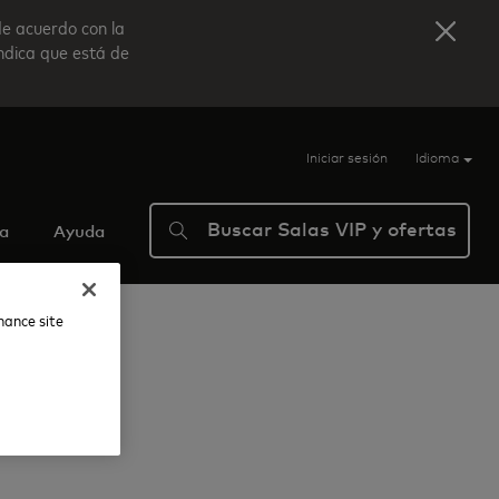
de acuerdo con la
indica que está de
Iniciar sesión
Idioma
Buscar Salas VIP y ofertas
ma
Ayuda
nhance site