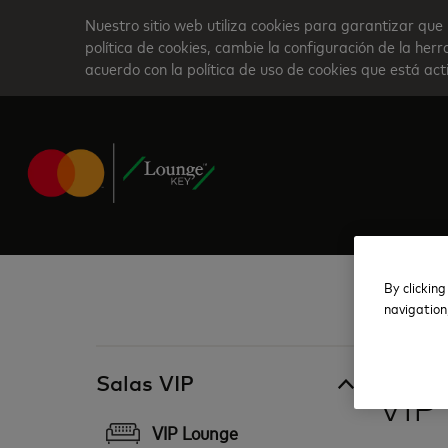
Skip
Nuestro sitio web utiliza cookies para garantizar que 
to
política de cookies, cambie la configuración de la he
acuerdo con la política de uso de cookies que está ac
main
content
By clicking
navigation
México
Salas VIP
VIP
VIP Lounge