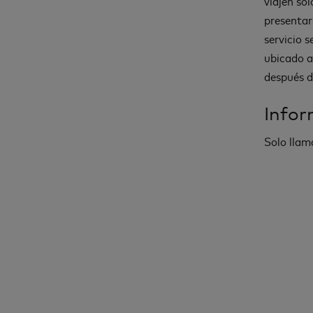
viajen so
presentar
servicio s
ubicado a
después d
Infor
Solo llam