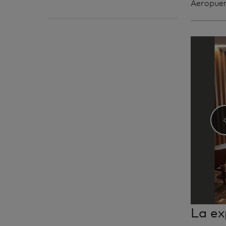
Aeropuert
La ex