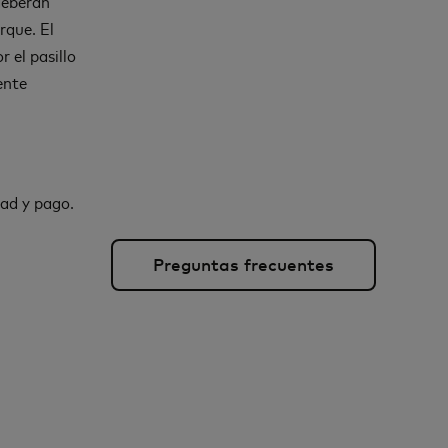
deberán
rque. El
 el pasillo
ente
dad y pago.
Preguntas frecuentes