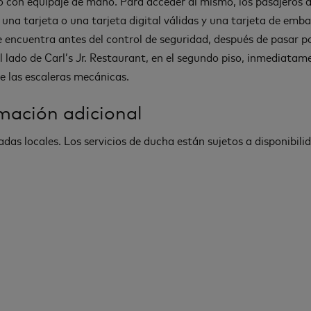
lo con equipaje de mano. Para acceder al mismo, los pasajeros 
 una tarjeta o una tarjeta digital válidas y una tarjeta de emba
e encuentra antes del control de seguridad, después de pasar por
l lado de Carl’s Jr. Restaurant, en el segundo piso, inmediatam
e las escaleras mecánicas.
mación adicional
adas locales. Los servicios de ducha están sujetos a disponibili