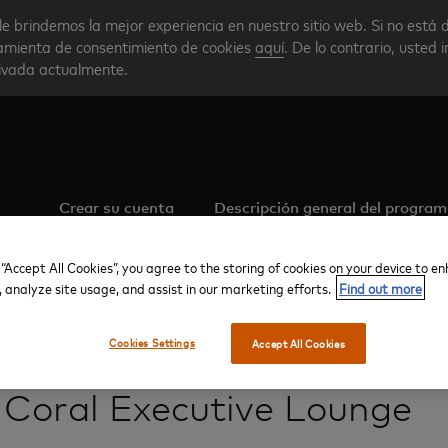
le brindemos la mejor experiencia en nuestro sitio web. Si no está 
rramienta de consentimiento de cookies
aquí
. De lo contrario, usted 
tivada actualmente.
Crear su cuenta
Descripción general del progra
 “Accept All Cookies”, you agree to the storing of cookies on your device to e
, analyze site usage, and assist in our marketing efforts.
Find out more
Cookies Settings
Accept All Cookies
Aeropuerto Internacional Udon Thani / Terminal 2
The Coral Executi
 Coral Executive Lounge