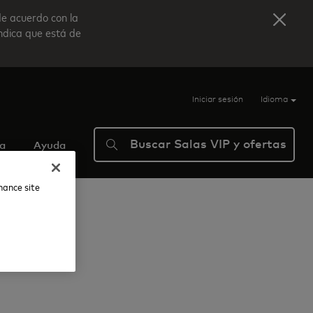
de acuerdo con la
indica que está de
Iniciar sesión
Idioma
Buscar Salas VIP y ofertas
ma
Ayuda
nhance site
ve Lounge