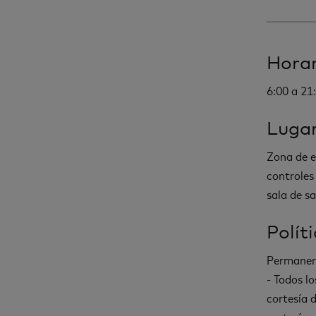
Horar
6:00 a 21:
Luga
Zona de e
controles
sala de sa
Polít
Permanenc
- Todos l
cortesía 