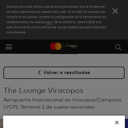
Skip
Nuestro sitio web utiliza cookies para garantizar que le brindemos
to
la mejor experiencia en nuestro sitio web. Si no está de acuerdo con
la política de cookies, cambie la configuración de la herramienta de
main
consentimiento de cookies
aquí
. De lo contrario, usted indica que
content
está de acuerdo con la política de uso de cookies que está activada
actualmente.
Volver a resultados
The Lounge Viracopos
Aeropuerto Internacional de Viracopos/Campinas
(VCP), Terminal 1 de vuelos nacionales