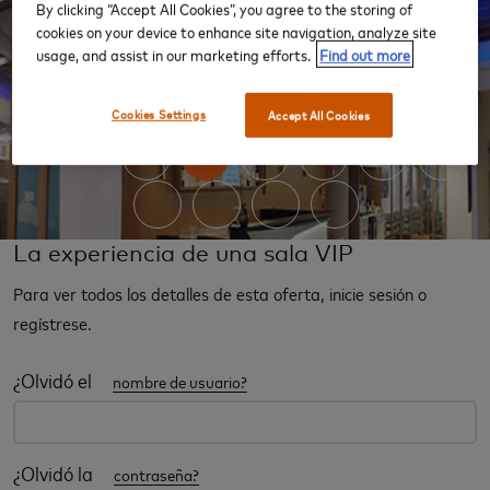
By clicking “Accept All Cookies”, you agree to the storing of
cookies on your device to enhance site navigation, analyze site
usage, and assist in our marketing efforts.
Find out more
‹
›
Cookies Settings
Accept All Cookies
La experiencia de una sala VIP
Para ver todos los detalles de esta oferta, inicie sesión o
regístrese.
¿Olvidó el
nombre de usuario?
¿Olvidó la
contraseña?