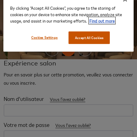
By clicking “Accept All Cookies”, you agree to the storing of
cookies on your device to enhance site navigation, analyze site
usage, and assist in our marketing efforts.
Find out more
‹
›
Cookies Settings
Accept All Cookies
Expérience salon
Pour en savoir plus sur cette promotion, veuillez vous connecter
ou vous inscrire.
Nom d’utilisateur
Vous l’avez oublié?
Votre mot de passe
Vous l’avez oublié?