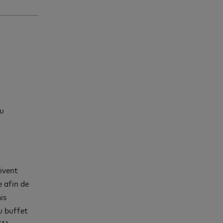
au
oivent
 afin de
is
du buffet