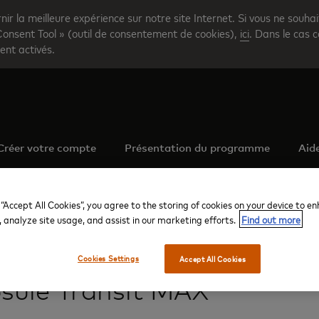
rnir la meilleure expérience sur notre site Internet. Si vous ne souha
Consent Tool » (outil de consentement de cookies),
ici
. Dans le cas c
ent activés.
Créer votre compte
Présentation du programme
Aid
 “Accept All Cookies”, you agree to the storing of cookies on your device to e
, analyze site usage, and assist in our marketing efforts.
Find out more
Kuala Lumpur Intl
KLIA Terminal 2
Capsule Transit MAX
Cookies Settings
Accept All Cookies
sule Transit MAX