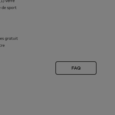
1) verre
e de sport
es gratuit
tre
FAQ