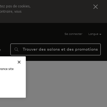
itez pas de cookies,
ontraire, vous
Se connecter
Langue
Trouver des salons et des promotions
e
nhance site