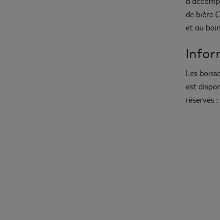
d’accompa
de bière (
et au bai
Info
Les boiss
est dispon
réservés 