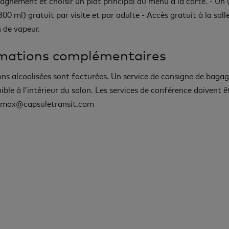
gnement et choisir un plat principal du menu à la carte. - Un (
300 ml) gratuit par visite et par adulte - Accès gratuit à la sall
n de vapeur.
rmations complémentaires
ons alcoolisées sont facturées. Un service de consigne de bagag
ible à l’intérieur du salon. Les services de conférence doivent ê
: max@capsuletransit.com