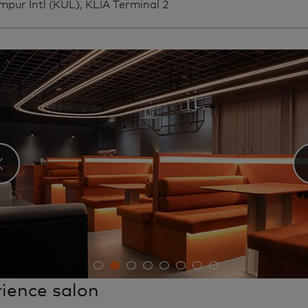
mpur Intl (KUL), KLIA Terminal 2
‹
ience salon