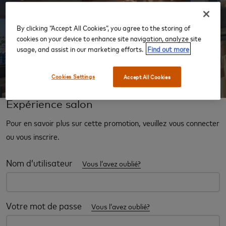
By clicking “Accept All Cookies”, you agree to the storing of
‹
›
cookies on your device to enhance site navigation, analyze site
usage, and assist in our marketing efforts.
Find out more
Cookies Settings
Accept All Cookies
Expérience salon
Pour en savoir plus sur cette promotion, veuillez vous connecter
ou vous inscrire.
Nom d’utilisateur
Vous l’avez oublié?
Votre mot de passe
Vous l’avez oublié?