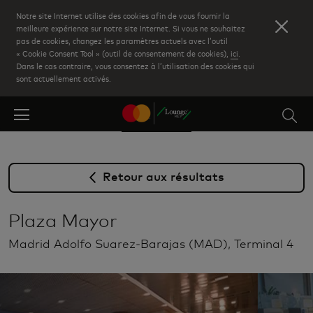
Skip
Notre site Internet utilise des cookies afin de vous fournir la
to
meilleure expérience sur notre site Internet. Si vous ne souhaitez
pas de cookies, changez les paramètres actuels avec l’outil
main
« Cookie Consent Tool » (outil de consentement de cookies),
ici
.
content
Dans le cas contraire, vous consentez à l’utilisation des cookies qui
sont actuellement activés.
Retour aux résultats
Plaza Mayor
Madrid Adolfo Suarez-Barajas (MAD), Terminal 4