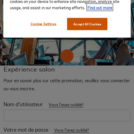
cookies on your device to enhance site navigation, analyze site
usage, and assist in our marketing efforts.
Find out more
Cookies Settings
Accept All Cookies
‹
›
Expérience salon
Pour en savoir plus sur cette promotion, veuillez vous connecter
ou vous inscrire.
Nom d’utilisateur
Vous l’avez oublié?
Votre mot de passe
Vous l’avez oublié?