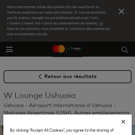
Skip
Notre site Internet utilise des cookies afin de vous fournir la
to
meilleure expérience sur notre site Internet. Si vous ne souhaitez
pas de cookies, changez les paramètres actuels avec l’outil
main
« Cookie Consent Tool » (outil de consentement de cookies),
ici
.
content
Dans le cas contraire, vous consentez à l’utilisation des cookies qui
sont actuellement activés.
Retour aux résultats
W Lounge Ushuaia
Ushuaia - Aéroport international d'Ushuaïa -
Malvinas Argentinas (USH), Autres emplacements
By clicking “Accept All Cookies”, you agree to the storing of