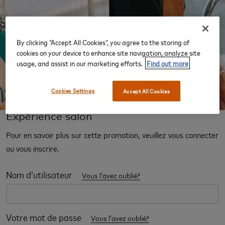
By clicking “Accept All Cookies”, you agree to the storing of
‹
›
cookies on your device to enhance site navigation, analyze site
usage, and assist in our marketing efforts.
Find out more
Cookies Settings
Accept All Cookies
Expérience salon
Pour en savoir plus sur cette promotion, veuillez vous connecter
ou vous inscrire.
Nom d’utilisateur
Vous l’avez oublié?
Votre mot de passe
Vous l’avez oublié?