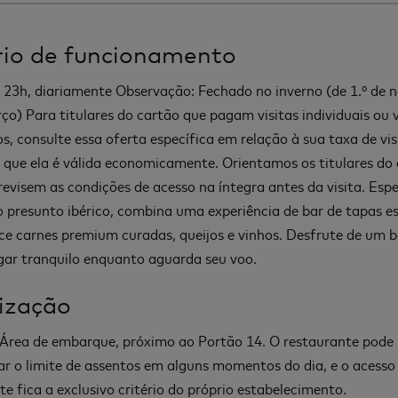
io de funcionamento
 23h, diariamente Observação: Fechado no inverno (de 1.º de 
ço) Para titulares do cartão que pagam visitas individuais ou v
s, consulte essa oferta específica em relação à sua taxa de vis
 que ela é válida economicamente. Orientamos os titulares do
revisem as condições de acesso na íntegra antes da visita. Esp
o presunto ibérico, combina uma experiência de bar de tapas e
ce carnes premium curadas, queijos e vinhos. Desfrute de um 
ar tranquilo enquanto aguarda seu voo.
ização
 Área de embarque, próximo ao Portão 14. O restaurante pode
ar o limite de assentos em alguns momentos do dia, e o acesso
te fica a exclusivo critério do próprio estabelecimento.