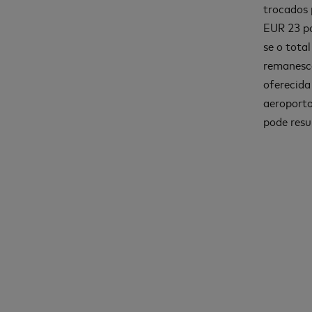
trocados 
EUR 23 po
se o tota
remanesce
oferecida
aeroporto
pode resu