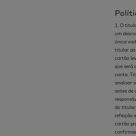
Polít
1. O titul
um desco
única visi
titular d
cartão le
que será 
conta. Ti
analisar 
antes de 
responsáv
do titula
refeição 
cartão pr
confirmad