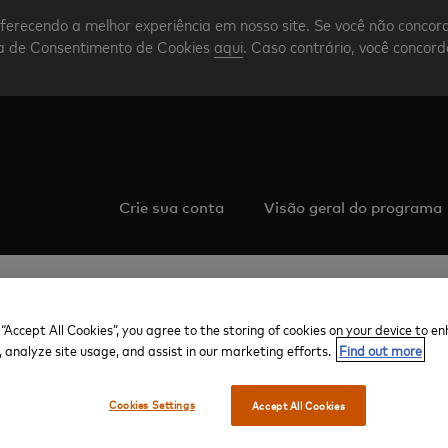
ferecendo a melhor experiência em nosso site. Se você não concor
nta de Consentimento de Cookies
aqui
. Caso contrário, você concor
Crie sua conta
Visão geral do programa
 “Accept All Cookies”, you agree to the storing of cookies on your device to e
, analyze site usage, and assist in our marketing efforts.
Find out more
Ibiza
Enrique Tomas
ique Tomas
Cookies Settings
Accept All Cookies