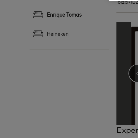
Ibiza (IB
Enrique Tomas
Heineken
Exper