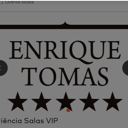
Z), Outros locais
‹
iência Salas VIP