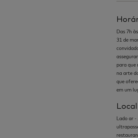
Horár
Das 7h às
31 de mar
convidado
assegurar
para que 
na arte d
que ofere
em um lug
Local
Lado ar -
ultrapass
restauran