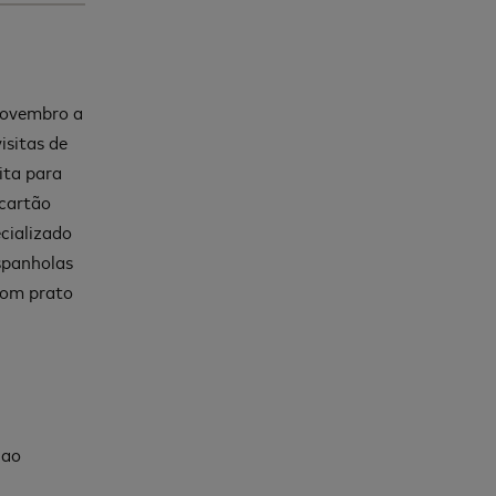
novembro a
isitas de
ita para
 cartão
ecializado
spanholas
bom prato
 ao