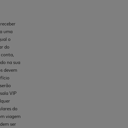
 receber
ta uma
qual o
ar do
 conta,
ado na sua
dos devem
fício
 serão
 sala VIP
lquer
ulares do
com viagem
odem ser