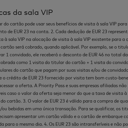
icas da sala VIP
ar do cartão pode usar seus benefícios de visita à sala VIP para
nto de EUR 23 na conta. 2. Cada dedução de EUR 23 represen
ta à sala VIP na alocação de visita à sala VIP existente para a 
o cartão será cobrado, quando aplicável. Por exemplo, se o titul
var 1 convidado, ele receberá o desconto de EUR 46 no total da
cobrada como 1 visita do titular do cartão + 1 visita do convid
tulares do cartão que pagam por suas visitas e/ou de convida
se o crédito de EUR 23 fornecido por visita tem bom custo-bene
acessar a oferta. A Priority Pass e suas empresas afiliadas não
eis caso o valor da oferta seja menor do que a taxa de visita à
r do cartão. 3. O valor de EUR 23 é válido para a compra de qua
e/ou bebidas em uma única transação. Para se qualificar, os tit
ecisam apresentar um cartão válido e o cartão de embarque 
a para o mesmo dia. 4. Os EUR 23 são intransferíveis e não p