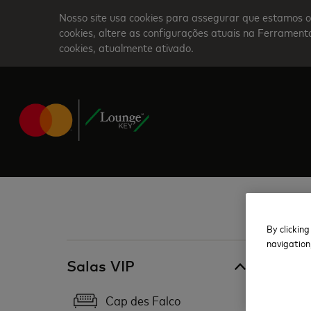
Skip
Nosso site usa cookies para assegurar que estamos o
to
cookies, altere as configurações atuais na Ferrame
cookies, atualmente ativado.
main
content
By clicking
navigation
Espanha
Salas VIP
Enr
Cap des Falco