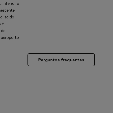
 inferior a
nescente
al saldo
o é
 de
o aeroporto
Perguntas frequentes