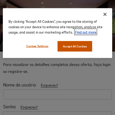
‹
›
By clicking “Accept All Cookies”, you agree to the storing of
cookies on your device to enhance site navigation, analyze site
usage, and assist in our marketing efforts.
Find out more
Cookies Settings
Accept All Cookies
Experiência Salas VIP
Para visualizar os detalhes completos dessa oferta, faça login
ou registre-se.
Nome de usuário
Esqueceu?
Senha
Esqueceu?