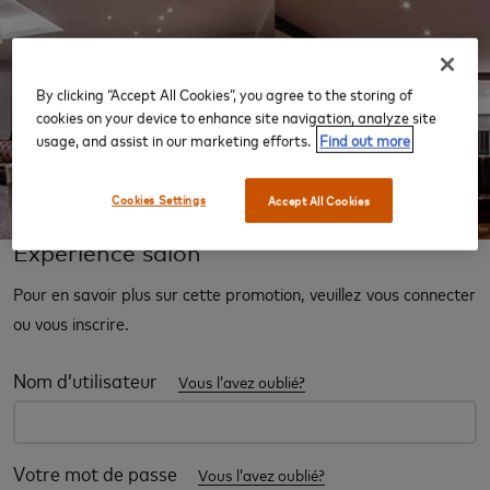
By clicking “Accept All Cookies”, you agree to the storing of
‹
›
cookies on your device to enhance site navigation, analyze site
usage, and assist in our marketing efforts.
Find out more
Cookies Settings
Accept All Cookies
Expérience salon
Pour en savoir plus sur cette promotion, veuillez vous connecter
ou vous inscrire.
Nom d’utilisateur
Vous l’avez oublié?
Votre mot de passe
Vous l’avez oublié?