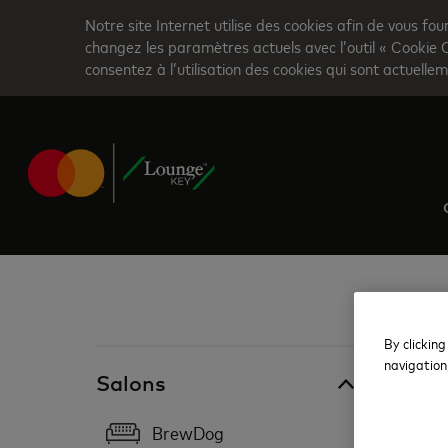
Skip
Notre site Internet utilise des cookies afin de vous fou
to
changez les paramètres actuels avec l’outil « Cookie 
consentez à l’utilisation des cookies qui sont actuellem
main
content
By clicking
Royaume-U
navigation
Salons
Jun
BrewDog