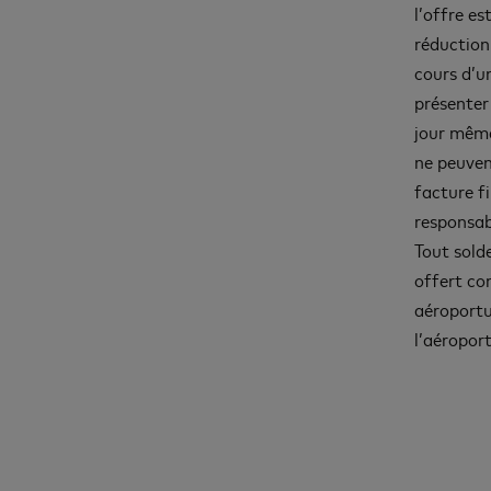
l’offre es
réduction
cours d’un
présenter
jour même
ne peuven
facture fi
responsab
Tout solde
offert co
aéroportu
l’aéroport