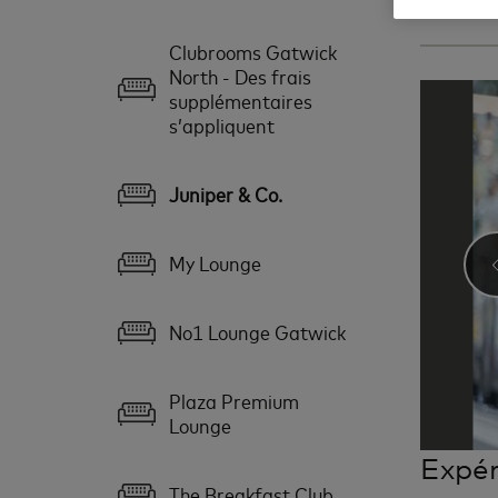
Aéroport
Clubrooms Gatwick
North - Des frais
supplémentaires
s’appliquent
Juniper & Co.
My Lounge
No1 Lounge Gatwick
Plaza Premium
Lounge
Expér
The Breakfast Club