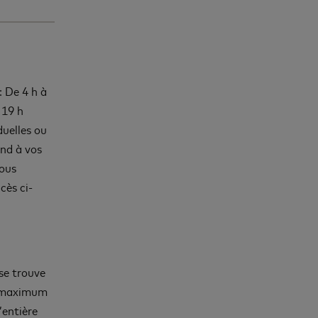
: De 4 h à
 19 h
duelles ou
ond à vos
Nous
cès ci-
 se trouve
té maximum
’entière