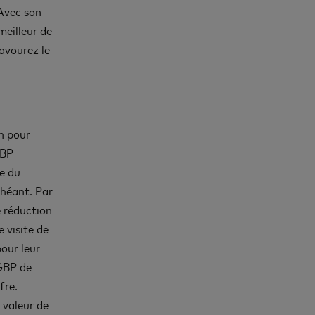
Avec son
 meilleur de
avourez le
on pour
GBP
te du
échéant. Par
e réduction
 visite de
pour leur
 GBP de
fre.
a valeur de