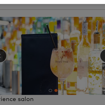
 de Londres-Gatwick (LGW), Terminal nord
‹
ience salon