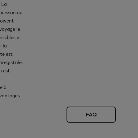
. La
 boisson au
doivent
voyage le
ssibles et
i la
te est
nregistrée.
n est
e à
avantages.
FAQ