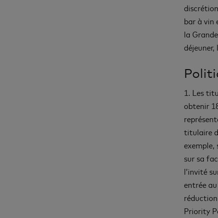
discrétio
bar à vin 
la Grande
déjeuner, 
Polit
1. Les tit
obtenir 1
représente
titulaire 
exemple, s
sur sa fac
l’invité s
entrée au 
réduction
Priority P