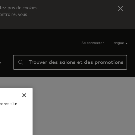
itez pas de cookies,
ontraire, vous
Se connecter
Langue
Trouver des salons et des promotions
e
nhance site
.