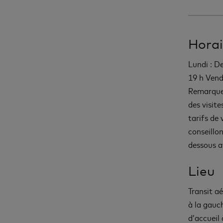
Horai
Lundi : De
19 h Vend
Remarque :
des visite
tarifs de
conseillon
dessous av
Lieu
Transit a
à la gauc
d’accueil 