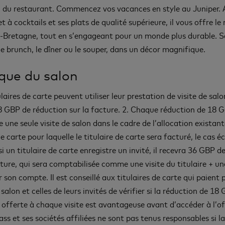
n du restaurant. Commencez vos vacances en style au Juniper. 
et à cocktails et ses plats de qualité supérieure, il vous offre le
-Bretagne, tout en s’engageant pour un monde plus durable. S
le brunch, le dîner ou le souper, dans un décor magnifique.
ique du salon
ulaires de carte peuvent utiliser leur prestation de visite de sal
8 GBP de réduction sur la facture. 2. Chaque réduction de 18 
 une seule visite de salon dans le cadre de l’allocation existan
de carte pour laquelle le titulaire de carte sera facturé, le cas 
i un titulaire de carte enregistre un invité, il recevra 36 GBP d
ture, qui sera comptabilisée comme une visite du titulaire + une
ur son compte. Il est conseillé aux titulaires de carte qui paient 
salon et celles de leurs invités de vérifier si la réduction de 18
 offerte à chaque visite est avantageuse avant d’accéder à l’of
ass et ses sociétés affiliées ne sont pas tenus responsables si l