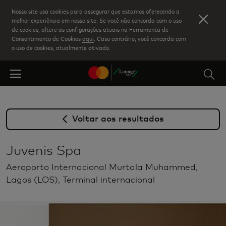
Skip
Nosso site usa cookies para assegurar que estamos oferecendo a
to
melhor experiência em nosso site. Se você não concorda com o uso
de cookies, altere as configurações atuais na Ferramenta de
main
Consentimento de Cookies
aqui
. Caso contrário, você concorda com
content
o uso de cookies, atualmente ativado.
Voltar aos resultados
Juvenis Spa
Aeroporto Internacional Murtala Muhammed,
Lagos (LOS), Terminal internacional