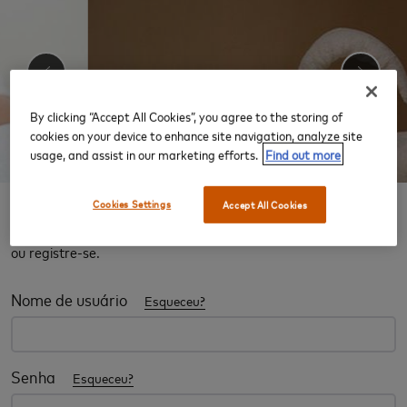
‹
›
By clicking “Accept All Cookies”, you agree to the storing of
cookies on your device to enhance site navigation, analyze site
usage, and assist in our marketing efforts.
Find out more
Experiência Salas VIP
Cookies Settings
Accept All Cookies
Para visualizar os detalhes completos dessa oferta, faça login
ou registre-se.
Nome de usuário
Esqueceu?
Senha
Esqueceu?