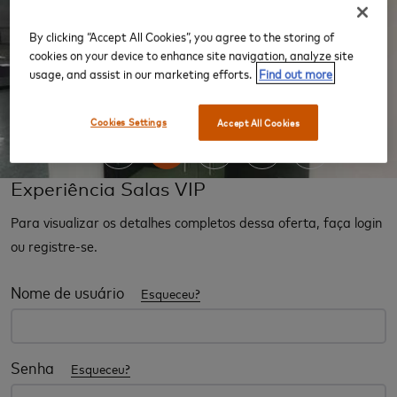
By clicking “Accept All Cookies”, you agree to the storing of
cookies on your device to enhance site navigation, analyze site
‹
›
usage, and assist in our marketing efforts.
Find out more
Cookies Settings
Accept All Cookies
Experiência Salas VIP
Para visualizar os detalhes completos dessa oferta, faça login
ou registre-se.
Nome de usuário
Esqueceu?
Senha
Esqueceu?