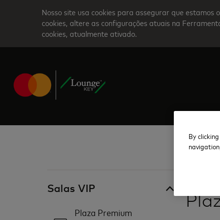
Skip
Nosso site usa cookies para assegurar que estamos o
to
cookies, altere as configurações atuais na Ferrame
cookies, atualmente ativado.
main
content
By clicking
navigation
Canadá
Salas VIP
Pla
Plaza Premium