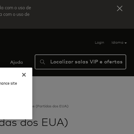
da com o uso de
da com o uso de
Login
Idioma
Localizar salas VIP e ofertas
Ajuda
nhance site
aza Premium Lounge (Partidas dos EUA)
das dos EUA)