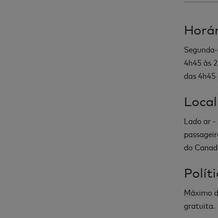
Horár
Segunda-f
4h45 às 2
das 4h45 
Local
Lado ar -
passageir
do Canad
Polít
Máximo de
gratuita.