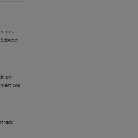
ra: das
h Sábado:
da por
omésticos
ntrada