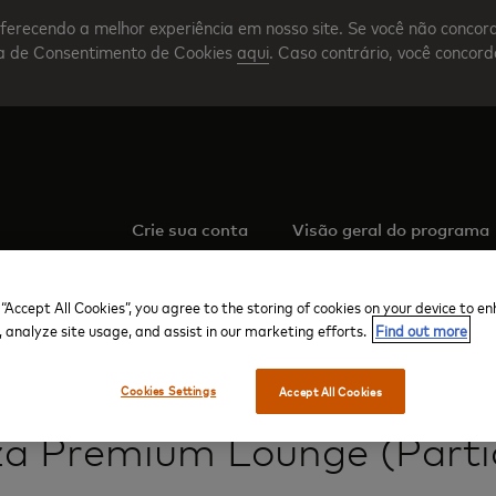
ferecendo a melhor experiência em nosso site. Se você não concor
nta de Consentimento de Cookies
aqui
. Caso contrário, você concor
Crie sua conta
Visão geral do programa
 “Accept All Cookies”, you agree to the storing of cookies on your device to e
, analyze site usage, and assist in our marketing efforts.
Find out more
Cookies Settings
Accept All Cookies
Aeroporto Internacional de Vancouver
Terminal internacional
Pl
za Premium Lounge (Parti