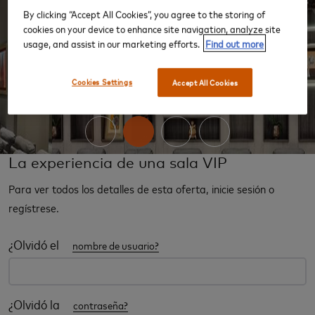
By clicking “Accept All Cookies”, you agree to the storing of
cookies on your device to enhance site navigation, analyze site
usage, and assist in our marketing efforts.
Find out more
‹
›
Cookies Settings
Accept All Cookies
La experiencia de una sala VIP
Para ver todos los detalles de esta oferta, inicie sesión o
regístrese.
¿Olvidó el
nombre de usuario?
¿Olvidó la
contraseña?