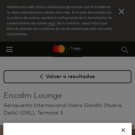
Skip
Nuestro sitio web utiliza cookies para garantizar que le brindemos
to
la mejor experiencia en nuestro sitio web. Si no está de acuerdo con
la política de cookies, cambie la configuración de la herramienta de
main
consentimiento de cookies
aquí
. De lo contrario, usted indica que
content
está de acuerdo con la política de uso de cookies que está activada
actualmente.
Volver a resultados
Encalm Lounge
Aeropuerto Internacional Indira Gandhi (Nueva
Delhi) (DEL), Terminal 3