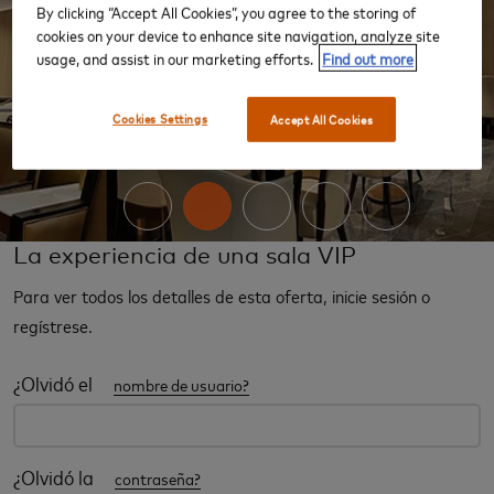
By clicking “Accept All Cookies”, you agree to the storing of
cookies on your device to enhance site navigation, analyze site
usage, and assist in our marketing efforts.
Find out more
‹
›
Cookies Settings
Accept All Cookies
La experiencia de una sala VIP
Para ver todos los detalles de esta oferta, inicie sesión o
regístrese.
¿Olvidó el
nombre de usuario?
¿Olvidó la
contraseña?