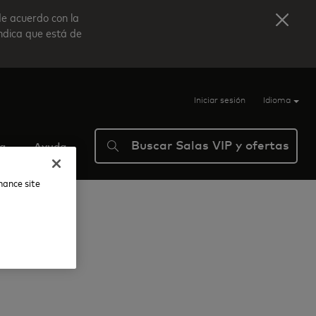
de acuerdo con la
indica que está de
Iniciar sesión
Idioma
Buscar Salas VIP y ofertas
ma
Ayuda
nhance site
Kyra Lounge