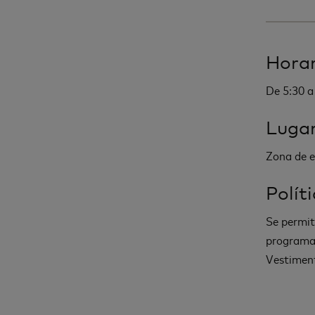
Horar
De 5:30 a
Luga
Zona de e
Polít
Se permite
programad
Vestimen