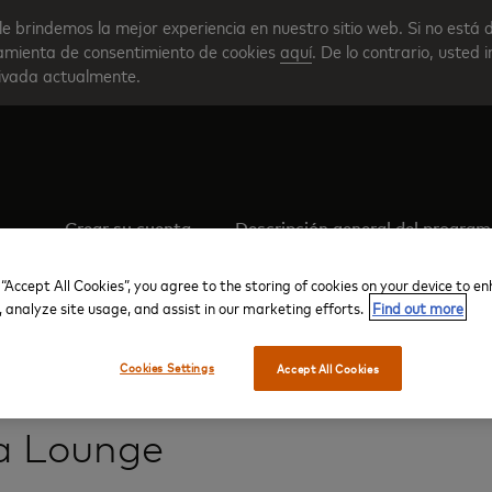
le brindemos la mejor experiencia en nuestro sitio web. Si no está 
rramienta de consentimiento de cookies
aquí
. De lo contrario, usted 
tivada actualmente.
Crear su cuenta
Descripción general del progra
 “Accept All Cookies”, you agree to the storing of cookies on your device to e
, analyze site usage, and assist in our marketing efforts.
Find out more
Cookies Settings
Accept All Cookies
 SAR
Aeropuerto Internacional Chek Lap Kok (Hong Kong) / Terminal 1
a Lounge