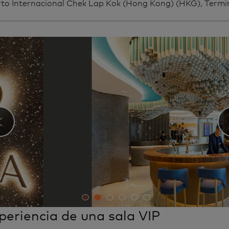
to Internacional Chek Lap Kok (Hong Kong) (HKG), Termi
‹
periencia de una sala VIP