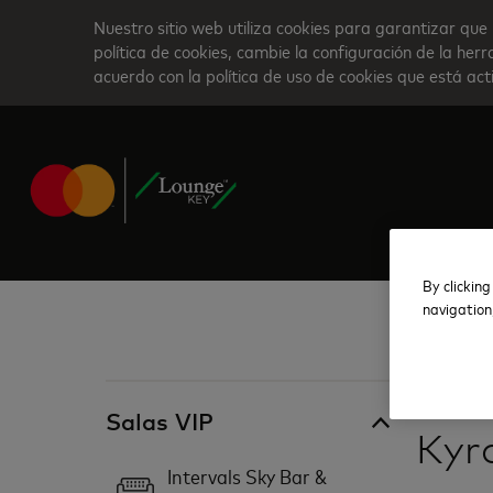
Skip
Nuestro sitio web utiliza cookies para garantizar que 
to
política de cookies, cambie la configuración de la he
acuerdo con la política de uso de cookies que está ac
main
content
By clicking
navigation
Hong Kong
Salas VIP
Kyr
Intervals Sky Bar &