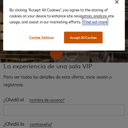
By clicking “Accept All Cookies”, you agree to the storing of
cookies on your device to enhance site navigation, analyze site
usage, and assist in our marketing efforts.
Find out more
‹
›
Cookies Settings
Accept All Cookies
La experiencia de una sala VIP
Para ver todos los detalles de esta oferta, inicie sesión o
regístrese.
¿Olvidó el
nombre de usuario?
¿Olvidó la
contraseña?