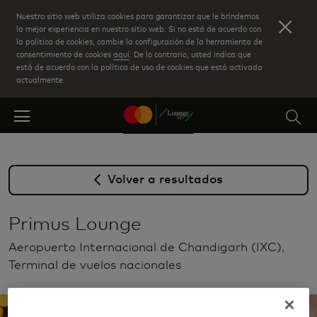
Skip
Nuestro sitio web utiliza cookies para garantizar que le brindemos
to
la mejor experiencia en nuestro sitio web. Si no está de acuerdo con
la política de cookies, cambie la configuración de la herramienta de
main
consentimiento de cookies
aquí
. De lo contrario, usted indica que
content
está de acuerdo con la política de uso de cookies que está activada
actualmente.
Volver a resultados
Primus Lounge
Aeropuerto Internacional de Chandigarh (IXC),
Terminal de vuelos nacionales