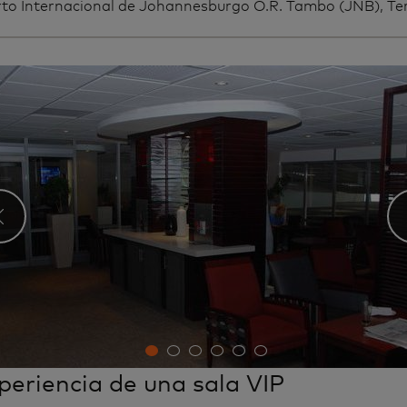
to Internacional de Johannesburgo O.R. Tambo (JNB), Ter
‹
periencia de una sala VIP