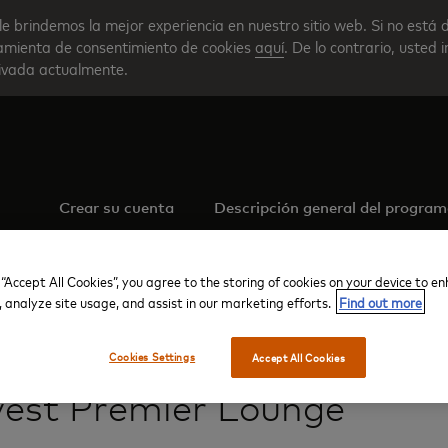
le brindemos la mejor experiencia en nuestro sitio web. Si no está 
rramienta de consentimiento de cookies
aquí
. De lo contrario, usted 
tivada actualmente.
Crear su cuenta
Descripción general del progra
 “Accept All Cookies”, you agree to the storing of cookies on your device to e
, analyze site usage, and assist in our marketing efforts.
Find out more
Aeropuerto Internacional de Johannesburg O.R. Tambo
Terminal int
Cookies Settings
Accept All Cookies
vest Premier Lounge