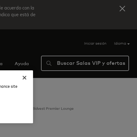
de acuerdo con la
indica que está de
Iniciar sesión
Idioma
Buscar Salas VIP y ofertas
ma
Ayuda
nhance site
ernacional A
Bidvest Premier Lounge