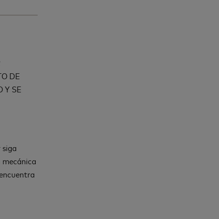
R
TO DE
 Y SE
 siga
ra mecánica
e encuentra