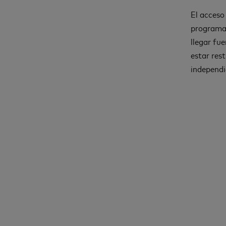
El acceso
programad
llegar fu
estar res
independi