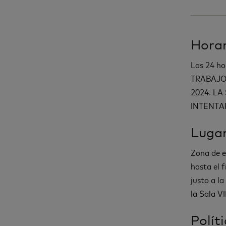
Horar
Las 24 h
TRABAJO
2024. L
INTENTA
Luga
Zona de e
hasta el 
justo a l
la Sala V
Polít