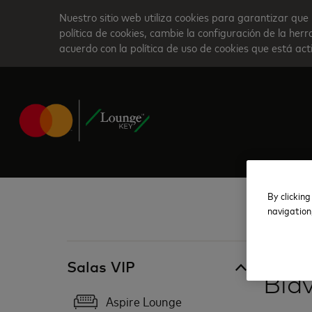
Skip
Nuestro sitio web utiliza cookies para garantizar que 
to
política de cookies, cambie la configuración de la he
acuerdo con la política de uso de cookies que está ac
main
content
By clicking
navigation
Sudáfrica
Salas VIP
Bid
Aspire Lounge